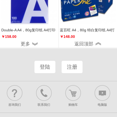
Double-A A4，80g复印纸 A4打印
蓝百旺 A4，80g 特白复印纸 A4打
纸办公用纸，5包/箱
￥158.00
印纸 办公用纸，5包/箱
￥148.00
更多
返回顶部
登陆
注册
咨询我们
联系我们
购物车
电脑版