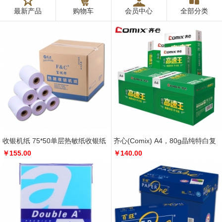
最新产品
购物车
会员中心
全部分类
收银机纸 75*50单层热敏纸收银纸
齐心(Comix) A4，80g晶纯特白复
POS机打印纸 热敏收银纸
￥155.00
印纸 A4打印纸办公用纸，5包/箱
￥140.00