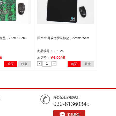
垫，25cm*30cm
国产 中号软橡胶鼠标垫，22cm*25cm
7
商品编号：382126
张
￥6.00/张
本店价：
-
+
购买
收藏
购买
收藏
办公配送客服热线：
们
020-81360345