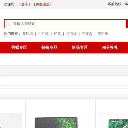
客服热线：
0
欢迎您！
[ 登录 ]
|
[ 免费注册 ]
热门搜索：
复印纸
|
中性笔
|
铅笔
|
订书机
|
档案盒
|
资料册
买赠专区
特价商品
新品专区
积分换礼
公告
办公用纸
色带
产