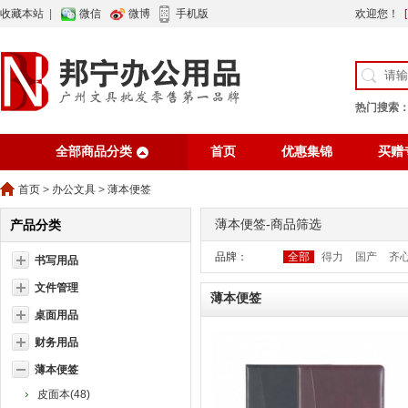
收藏本站
|
微信
微博
手机版
欢迎您！
热门搜索
全部商品分类
首页
优惠集锦
买赠
行业资讯
网站公告
首页
>
办公文具
>
薄本便签
薄本便签-商品筛选
产品分类
品牌：
全部
得力
国产
齐
书写用品
文件管理
薄本便签
桌面用品
财务用品
薄本便签
皮面本(48)