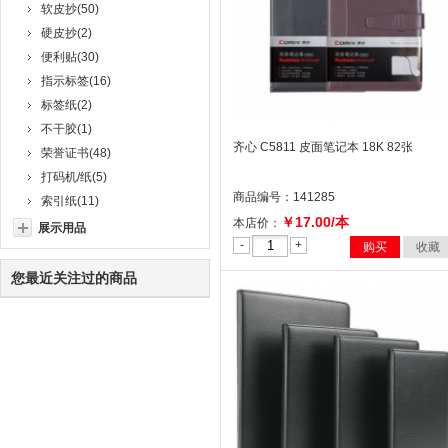
软皮抄(50)
硬皮抄(2)
便利贴(30)
指示标签(16)
标签纸(2)
不干胶(1)
齐心 C5811 皮面笔记本 18K 82张
荣誉证书(48)
打码机/纸(5)
商品编号：141285
索引纸(11)
￥17.00/本
本店价：
展示用品
-
+
购买
收藏
您最近关注过的商品