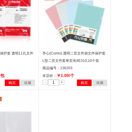
件保护套 透明11孔文件
齐心(Comix) 透明二页文件袋文件保护套
L型二页文件套单页夹#E310,10个装
4
商品编号：136203
/包
￥1.00/个
本店价：
-
+
购买
收藏
购买
收藏