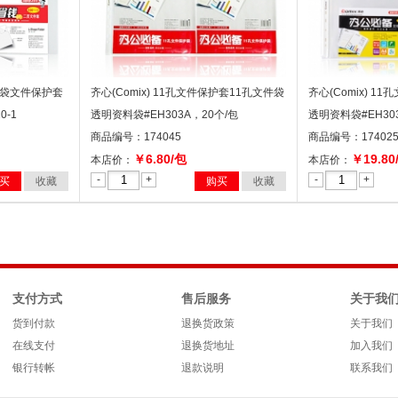
文件袋文件保护套
齐心(Comix) 11孔文件保护套11孔文件袋
齐心(Comix) 1
-1
透明资料袋#EH303A，20个/包
透明资料袋#EH303A
商品编号：174045
商品编号：17402
￥6.80/包
￥19.80
本店价：
本店价：
-
+
-
+
买
收藏
购买
收藏
支付方式
售后服务
关于我
货到付款
退换货政策
关于我们
在线支付
退换货地址
加入我们
银行转帐
退款说明
联系我们