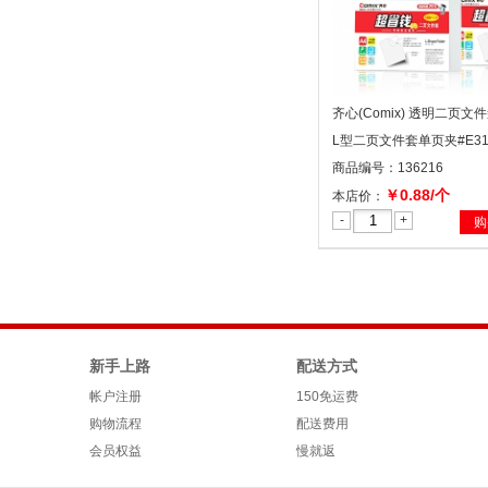
齐心(Comix) 透明二页
L型二页文件套单页夹#E310
商品编号：136216
￥0.88/个
本店价：
-
+
购
新手上路
配送方式
帐户注册
150免运费
购物流程
配送费用
会员权益
慢就返