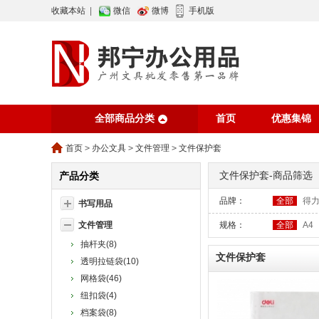
收藏本站
|
微信
微博
手机版
全部商品分类
首页
优惠集锦
行业资讯
网站
首页
>
办公文具
>
文件管理
>
文件保护套
文件保护套-商品筛选
产品分类
品牌：
全部
得
书写用品
文件管理
规格：
全部
A4
抽杆夹(8)
文件保护套
透明拉链袋(10)
网格袋(46)
纽扣袋(4)
档案袋(8)