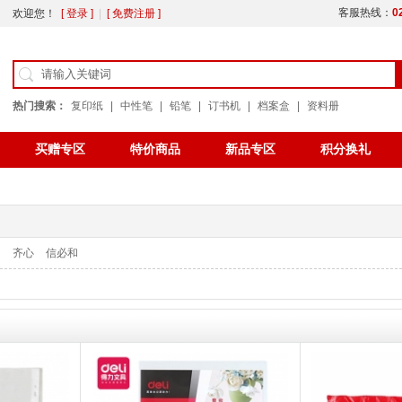
客服热线：
0
欢迎您！
[ 登录 ]
|
[ 免费注册 ]
热门搜索：
复印纸
|
中性笔
|
铅笔
|
订书机
|
档案盒
|
资料册
买赠专区
特价商品
新品专区
积分换礼
公告
办公用纸
色带
力
齐心
信必和