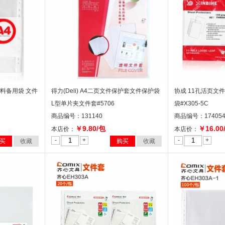
页资料备用袋 文件
得力(Deli) A4二页文件保护套文件保护袋
协成 11孔活页文
L型单片夹文件套#5706
袋#X305-5C
商品编号：131140
商品编号：17405
￥9.80/包
￥16.00
本店价：
本店价：
-
+
-
+
买
收藏
购买
收藏