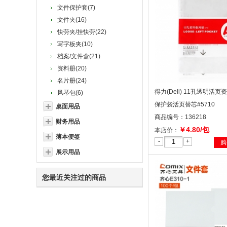
文件保护套(7)
文件夹(16)
快劳夹/挂快劳(22)
写字板夹(10)
档案/文件盒(21)
资料册(20)
名片册(24)
得力(Deli) 11孔透明活
风琴包(6)
保护袋活页替芯#5710
桌面用品
商品编号：136218
财务用品
￥4.80/包
本店价：
薄本便签
-
+
购
展示用品
您最近关注过的商品