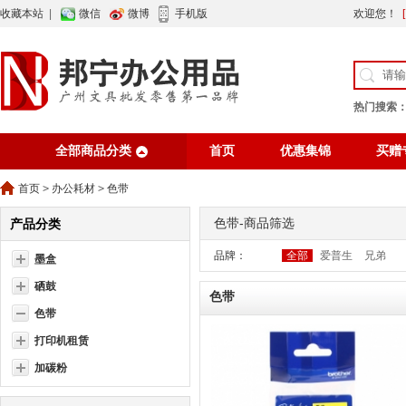
收藏本站
|
微信
微博
手机版
欢迎您！
热门搜索
全部商品分类
首页
优惠集锦
买赠
行业资讯
网站公告
首页
>
办公耗材
>
色带
色带-商品筛选
产品分类
品牌：
全部
爱普生
兄弟
墨盒
硒鼓
色带
色带
打印机租赁
加碳粉