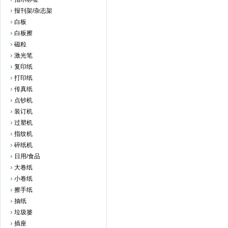
报刊架/杂志架
白板
白板擦
磁粒
激光笔
复印纸
打印纸
传真纸
点钞机
装订机
过塑机
指纹机
碎纸机
日用/食品
大卷纸
小卷纸
擦手纸
抽纸
垃圾篓
插座