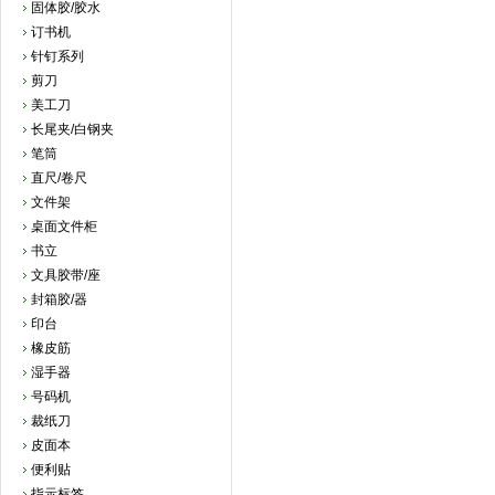
固体胶/胶水
订书机
针钉系列
剪刀
美工刀
长尾夹/白钢夹
笔筒
直尺/卷尺
文件架
桌面文件柜
书立
文具胶带/座
封箱胶/器
印台
橡皮筋
湿手器
号码机
裁纸刀
皮面本
便利贴
指示标签