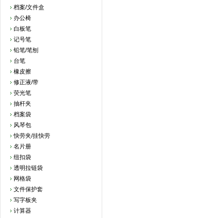
档案/文件盒
办公椅
白板笔
记号笔
铅笔/笔刨
台笔
橡皮擦
修正液/带
荧光笔
抽杆夹
档案袋
风琴包
快劳夹/挂快劳
名片册
纽扣袋
透明拉链袋
网格袋
文件保护套
写字板夹
计算器