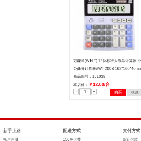
万能通(W.N.T) 12位标准大液晶计算器 
公商务计算器#WT-200B 162*160*40m
商品编号：151038
￥32.00/台
本店价：
-
+
购买
收藏
新手上路
配送方式
支付方式
帐户注册
150免运费
货到付款