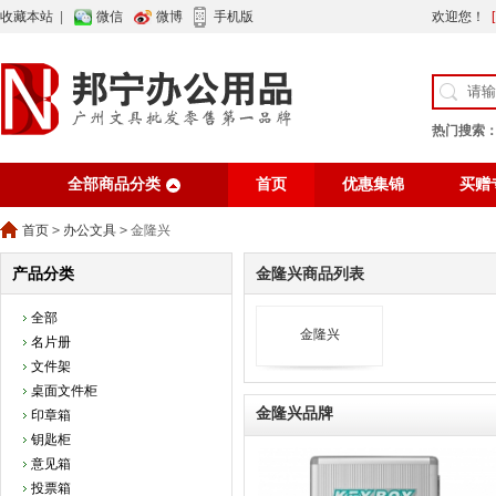
收藏本站
|
微信
微博
手机版
欢迎您！
热门搜索
全部商品分类
首页
优惠集锦
买赠
行业资讯
网站公告
首页
>
办公文具
>
金隆兴
产品分类
金隆兴商品列表
全部
金隆兴
名片册
文件架
桌面文件柜
金隆兴品牌
印章箱
钥匙柜
意见箱
投票箱