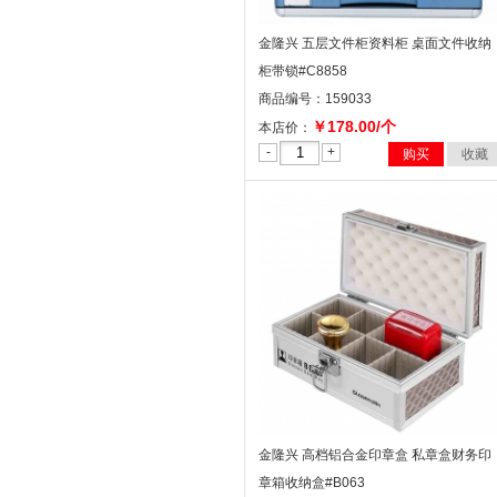
金隆兴 五层文件柜资料柜 桌面文件收纳
柜带锁#C8858
商品编号：159033
￥178.00/个
本店价：
-
+
购买
收藏
金隆兴 高档铝合金印章盒 私章盒财务印
章箱收纳盒#B063