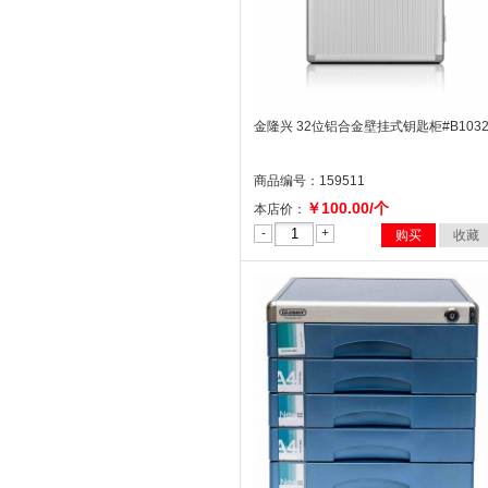
金隆兴 32位铝合金壁挂式钥匙柜#B103
商品编号：159511
￥100.00/个
本店价：
-
+
购买
收藏